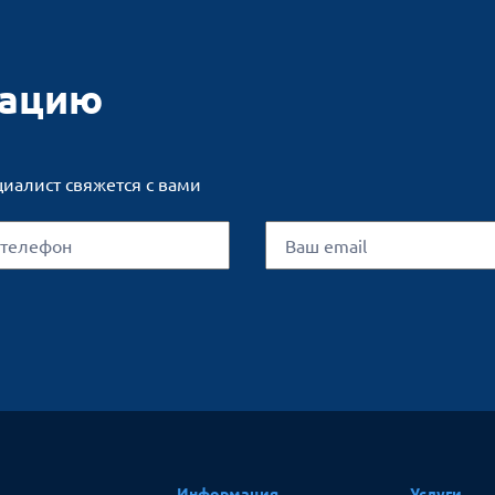
тацию
циалист свяжется с вами
Информация
Услуги