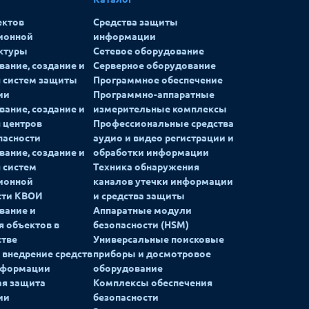
ектов
Средства защиты
ионной
информации
ктуры
Сетевое оборудование
ание, создание и
Серверное оборудование
я систем защиты
Программное обеспечение
ии
Программно-аппаратные
ание, создание и
измерительные комплексы
 центров
Профессиональные средства
пасности
аудио и видео регистрации и
ание, создание и
обработки информации
 систем
Техника обнаружения
ионной
каналов утечки информации
сти КВОИ
и средства защиты
вание и
Аппаратные модули
я объектов в
безопасности (HSM)
стве
Универсальные поисковые
 внедрение средств
приборы и досмотровое
нформации
оборудование
ая защита
Комплексы обеспечения
ии
безопасности