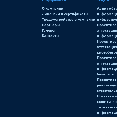
О компании
Аудит объ
Лицензии и сертификаты
информац
Трудоустройство в компании
инфрастру
Партнеры
Проектиров
Галерея
аттестаци
Контакты
информац
Проектиров
аттестация
кибербезо
Проектиров
аттестация
информац
безопасно
Проектиро
реализаци
строитель
Поставка и
защиты и
Техническ
информац