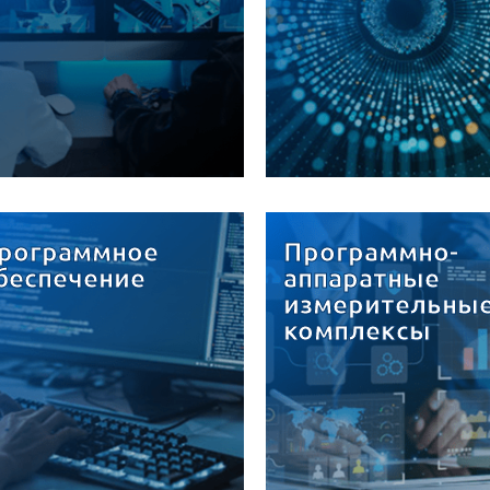
рограммное
Программно-
беспечение
аппаратные
измерительны
комплексы