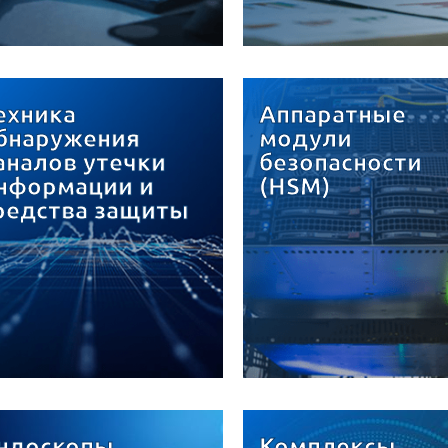
ехника
Аппаратные
бнаружения
модули
аналов утечки
безопасности
нформации и
(HSM)
редства защиты
ндоскопы
Комплексы